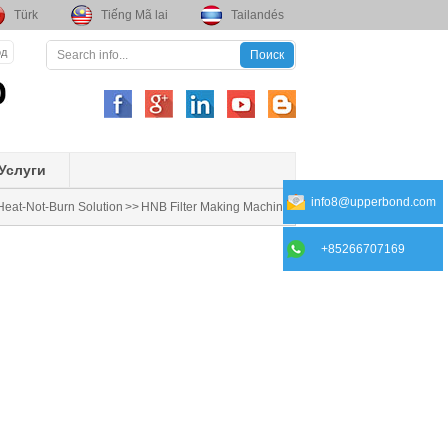
Türk
Tiếng Mã lai
Tailandés
од
Услуги
info8@upperbond.com
Heat-Not-Burn Solution
>>
HNB Filter Making Machine
+85266707169