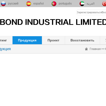
русский
español
português
العربية
Зарегистрироваться
Вх
тинг
Продукция
Проект
Восстановить
дукция
Главная
>>