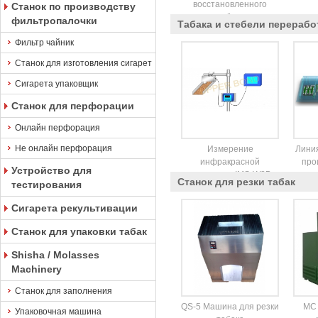
восстановленного
Станок по производству
табака
фильтропалочки
Табака и стебели перерабо
Фильтр чайник
Станок для изготовления сигарет
Сигарета упаковщик
Станок для перфорации
Онлайн перфорация
Не онлайн перфорация
Измерение
Линия
инфракрасной
про
Устройство для
влажности IMS-W8B
Станок для резки табак
тестирования
Сигарета рекультивации
Станок для упаковки табак
Shisha / Molasses
Machinery
Станок для заполнения
QS-5 Машина для резки
MC 
Упаковочная машина